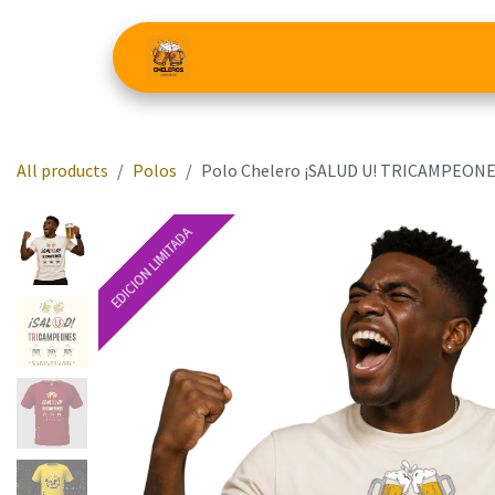
Ir al contenido
Inicio
Combos
Ropa Chelera
All products
Polos
Polo Chelero ¡SALUD U! TRICAMPEON
EDICION LIMITADA
EDICION LIMITADA