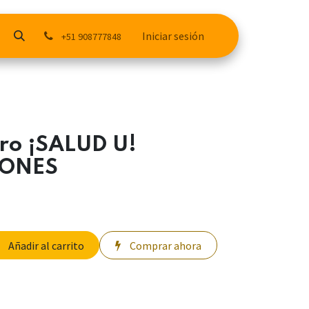
Iniciar sesión
+51 908777848
ero ¡SALUD U!
EONES
Añadir al carrito
Comprar ahora